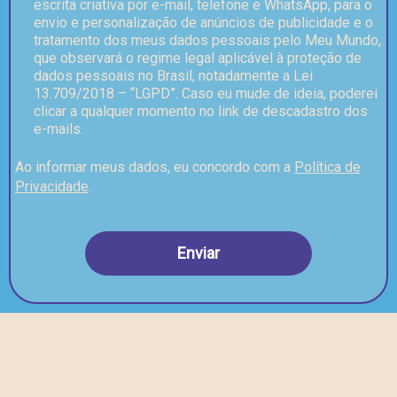
escrita criativa por e-mail, telefone e WhatsApp, para o
envio e personalização de anúncios de publicidade e o
tratamento dos meus dados pessoais pelo Meu Mundo,
que observará o regime legal aplicável à proteção de
dados pessoais no Brasil, notadamente a Lei
13.709/2018 – “LGPD”. Caso eu mude de ideia, poderei
clicar a qualquer momento no link de descadastro dos
e-mails.
Ao informar meus dados, eu concordo com a
Política de
Privacidade
.
Enviar