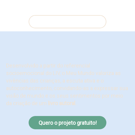
Quero o projeto gratuito!
Desenvolvido a partir do referencial
socioemocional do LIV, o Meu Mundo valoriza as
vivências das crianças, a escuta ativa e o
autoconhecimento, convidando-as a expressar sua
visão de mundo e os seus sentimentos por meio
da criação de um
livro autoral
.
Quero o projeto gratuito!