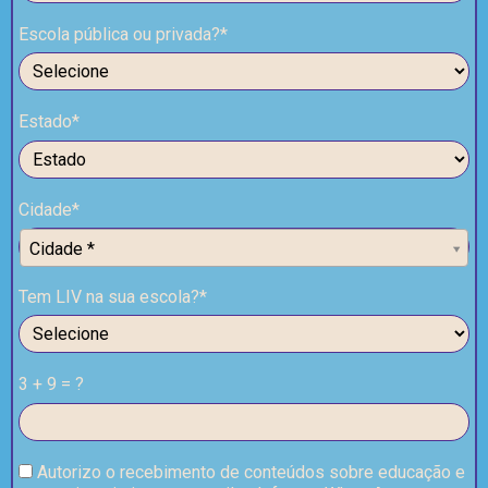
Escola pública ou privada?*
Estado*
Cidade*
Cidade*
Cidade *
Tem LIV na sua escola?*
3 + 9 = ?
Autorizo o recebimento de conteúdos sobre educação e